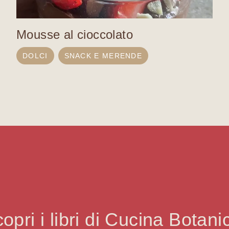
Mousse al cioccolato
DOLCI
SNACK E MERENDE
opri i libri di Cucina Botani