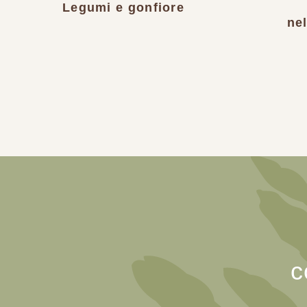
Legumi e gonfiore
ne
c