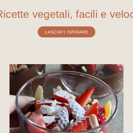
Ricette vegetali,
facili e velo
LASCIATI ISPIRARE