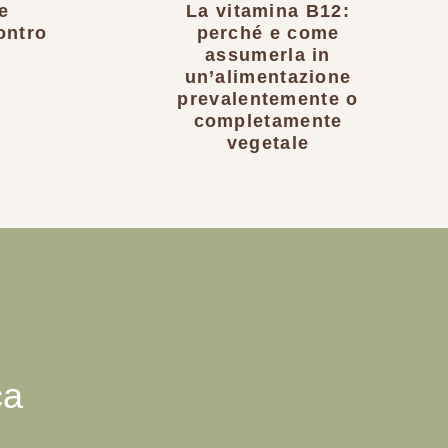
e
La vitamina B12:
ontro
perché e come
assumerla in
un’alimentazione
prevalentemente o
completamente
vegetale
ca